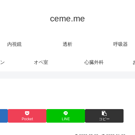
ceme.me
内視鏡
透析
呼吸器
ン
オペ室
心臓外科
Pocket
LINE
コピー