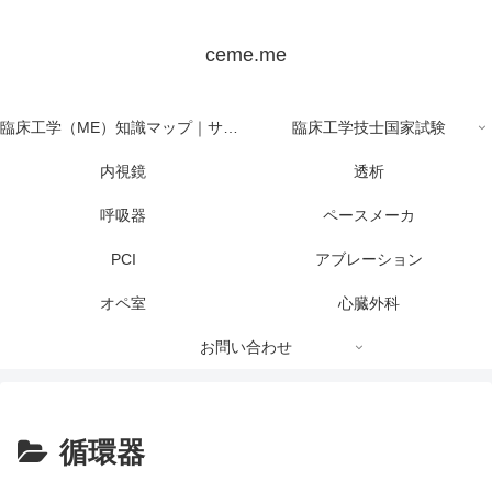
ceme.me
臨床工学（ME）知識マップ｜サイト全体の目次
臨床工学技士国家試験
内視鏡
透析
呼吸器
ペースメーカ
PCI
アブレーション
オペ室
心臓外科
お問い合わせ
循環器