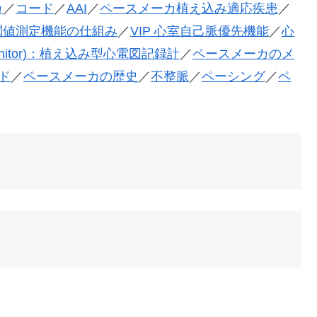
カ
／
コード
／
AAI
／
ペースメーカ植え込み適応疾患
／
閾値測定機能の仕組み
／
VIP 心室自己脈優先機能
／
心
ac Monitor)：植え込み型心電図記録計
／
ペースメーカのメ
ド
／
ペースメーカの歴史
／
不整脈
／
ペーシング
／
ペ