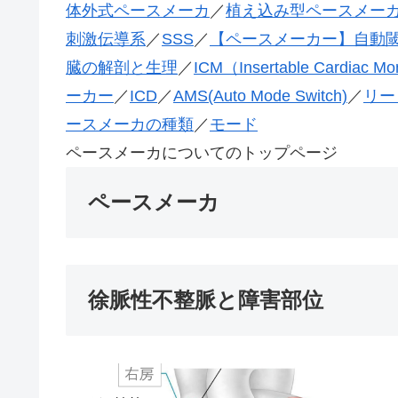
体外式ペースメーカ
／
植え込み型ペースメー
刺激伝導系
／
SSS
／
【ペースメーカー】自動
臓の解剖と生理
／
ICM（Insertable Cardi
ーカー
／
ICD
／
AMS(Auto Mode Switch)
／
リー
ースメーカの種類
／
モード
ペースメーカについてのトップページ
ペースメーカ
徐脈性不整脈と障害部位