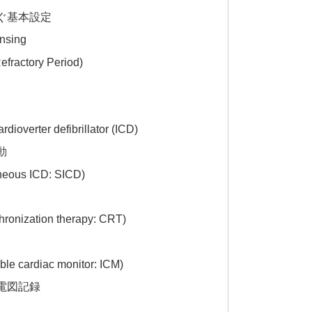
ぐ基本設定
nsing
efractory Period)
erter defibrillator (ICD)
動
s ICD: SICD)
nization therapy: CRT)
ardiac monitor: ICM)
電図記録