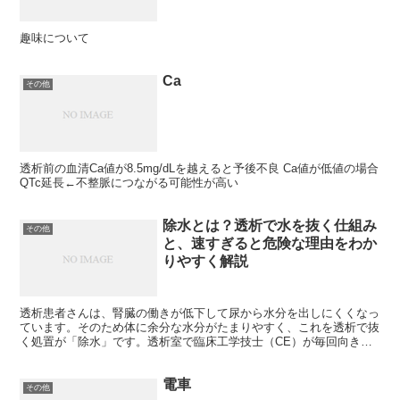
趣味について
Ca
その他
透析前の血清Ca値が8.5mg/dLを越えると予後不良 Ca値が低値の場合
QTc延長←不整脈につながる可能性が高い
除水とは？透析で水を抜く仕組み
その他
と、速すぎると危険な理由をわか
りやすく解説
透析患者さんは、腎臓の働きが低下して尿から水分を出しにくくなっ
ています。そのため体に余分な水分がたまりやすく、これを透析で抜
く処置が「除水」です。透析室で臨床工学技士（CE）が毎回向き合
う、透析のいちばん基本的で、いちばん気をつかう操作のひ...
電車
その他