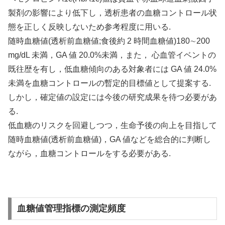
製剤の影響により低下し，透析患者の血糖コントロール状
態を正しく反映しないため参考程度に用いる.
随時血糖値(透析前血糖値;食後約 2 時間血糖値)180∼200
mg/dL 未満，GA 値 20.0%未満，また， 心血管イベントの
既往歴を有し，低血糖傾向のある対象者には GA 値 24.0%
未満を血糖コントロールの暫定的目標値として提案する.
しかし，確定値の設定には今後の研究成果を待つ必要があ
る.
低血糖のリスクを回避しつつ，生命予後の向上を目指して
随時血糖値(透析前血糖値)，GA 値などを総合的に判断し
ながら，血糖コントロールをする必要がある.
血糖値管理指標の測定頻度