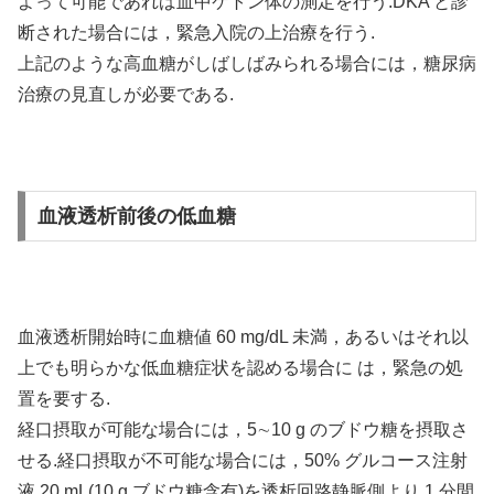
よって可能であれば血中ケトン体の測定を行う.DKA と診
断された場合には，緊急入院の上治療を行う.
上記のような高血糖がしばしばみられる場合には，糖尿病
治療の見直しが必要である.
血液透析前後の低血糖
血液透析開始時に血糖値 60 mg/dL 未満，あるいはそれ以
上でも明らかな低血糖症状を認める場合に は，緊急の処
置を要する.
経口摂取が可能な場合には，5∼10 g のブドウ糖を摂取さ
せる.経口摂取が不可能な場合には，50% グルコース注射
液 20 mL(10 g ブドウ糖含有)を透析回路静脈側より 1 分間