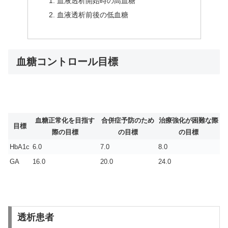
血液透析開始時の高血糖
血液透析前後の低血糖
血糖コントロール目標
血糖正常化を目指す
合併症予防のため
治療強化が困難な際
目標
際の目標
の目標
の目標
HbA1c
6.0
7.0
8.0
GA
16.0
20.0
24.0
透析患者