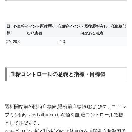
目
心血管イベント既往歴が
心血管イベント既往歴を有し、低血糖傾
標
ない患者
向がある患者
GA
20.0
24.0
血糖コントロールの意義と指標・目標値
透析開始前の随時血糖値(透析前血糖値)およびグリコアル
ブミン(glycated albumin:GA)値を血 糖コントロール指標
として推奨する.
ヘモグロビン A1c(HbA1c)値は貧血や赤血球造血刺激因子