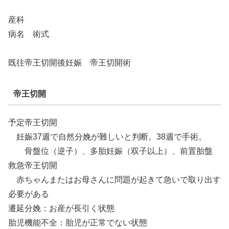
産科
病名 術式
既往帝王切開後妊娠 帝王切開術
帝王切開
予定帝王切開
妊娠37週で自然分娩が難しいと判断。38週で手術。
骨盤位（逆子）、多胎妊娠（双子以上）、前置胎盤
救急帝王切開
赤ちゃんまたはお母さんに問題が起きて急いで取り出す
必要がある
遷延分娩：お産が長引く状態
胎児機能不全：胎児が正常でない状態