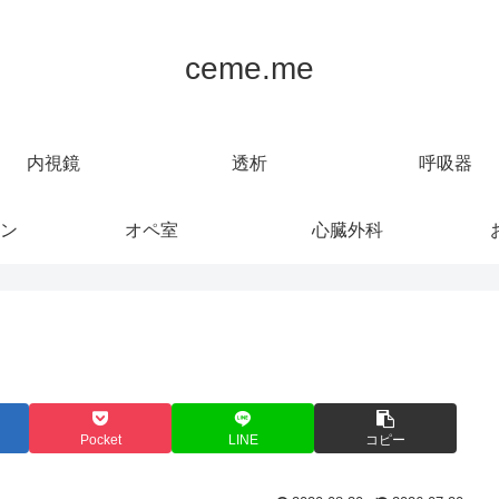
ceme.me
内視鏡
透析
呼吸器
ン
オペ室
心臓外科
Pocket
LINE
コピー