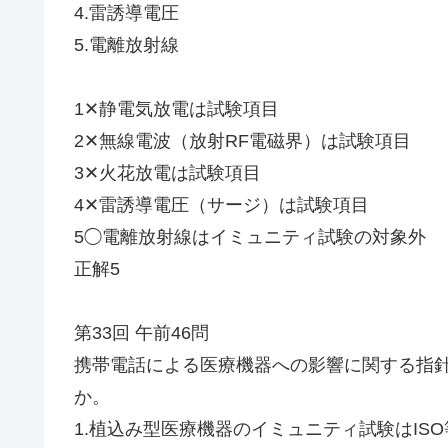
4.雷誘導電圧
5.電離放射線
1✕静電気放電は試験項目
2✕無線電波（放射RF電磁界）は試験項目
3✕火花放電は試験項目
4✕雷誘導電圧（サージ）は試験項目
5◯電離放射線はイミュニティ試験の対象外
正解5
第33回 午前46問
携帯電話による医療機器への影響に関する指
か。
1.植込み型医療機器のイミュニティ試験はIS