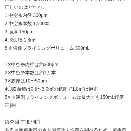
正しいのはどれか。
1.中空糸内径 300μm
2.中空糸本数 1,500本
3.膜厚 150μm
4.膜面積 1.8m²
5.血液側プライミングボリューム 300mL
1✕中空糸内径は約200μm
2✕中空糸本数は約1万本
3✕膜厚は10〜50μm
4◯膜面積は0.5〜3.0m²の範囲で1.8m²は適正
5✕血液側プライミングボリュームは最大でも150mL程度
正解4
第33回 午後76問
ある血液透析器の水系溶質除去性能を調べるため、透析器