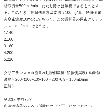
析液流量500mL/min、ただし除水は無視できるものとす
る。このとき、動脈側尿素窒素濃度100mg/dL、静脈側尿
素窒素濃度10mg/dLであった。この透析器の尿素クリアラ
ンス［mL/min］はどれか。
1.140
2.160
3.180
4.200
5.220
クリアランス＝血流量×(動脈側濃度−静脈側濃度)÷動脈側
濃度＝200×(100−10)÷100＝200×0.9＝180mL/min
正解3
第32回 午前75問
血液濾過器のふるい係数について正しいのはどれか。