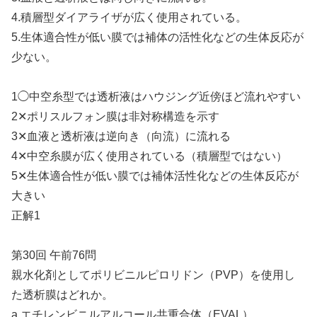
4.積層型ダイアライザが広く使用されている。
5.生体適合性が低い膜では補体の活性化などの生体反応が
少ない。
1◯中空糸型では透析液はハウジング近傍ほど流れやすい
2✕ポリスルフォン膜は非対称構造を示す
3✕血液と透析液は逆向き（向流）に流れる
4✕中空糸膜が広く使用されている（積層型ではない）
5✕生体適合性が低い膜では補体活性化などの生体反応が
大きい
正解1
第30回 午前76問
親水化剤としてポリビニルピロリドン（PVP）を使用し
た透析膜はどれか。
a.エチレンビニルアルコール共重合体（EVAL）