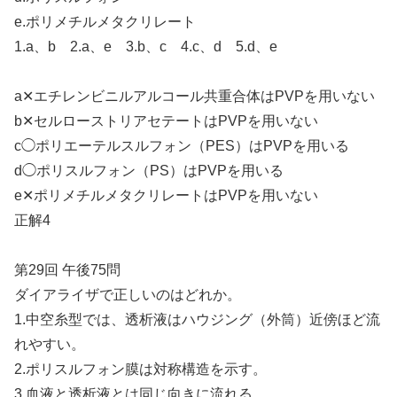
e.ポリメチルメタクリレート
1.a、b 2.a、e 3.b、c 4.c、d 5.d、e
a✕エチレンビニルアルコール共重合体はPVPを用いない
b✕セルローストリアセテートはPVPを用いない
c◯ポリエーテルスルフォン（PES）はPVPを用いる
d◯ポリスルフォン（PS）はPVPを用いる
e✕ポリメチルメタクリレートはPVPを用いない
正解4
第29回 午後75問
ダイアライザで正しいのはどれか。
1.中空糸型では、透析液はハウジング（外筒）近傍ほど流
れやすい。
2.ポリスルフォン膜は対称構造を示す。
3.血液と透析液とは同じ向きに流れる。