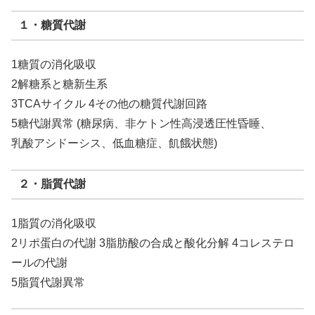
１・糖質代謝
1糖質の消化吸収
2解糖系と糖新生系
3TCAサイクル 4その他の糖質代謝回路
5糖代謝異常 (糖尿病、非ケトン性高浸透圧性昏睡、
乳酸アシドーシス、低血糖症、飢餓状態)
２・脂質代謝
1脂質の消化吸収
2リポ蛋白の代謝 3脂肪酸の合成と酸化分解 4コレステロ
ールの代謝
5脂質代謝異常