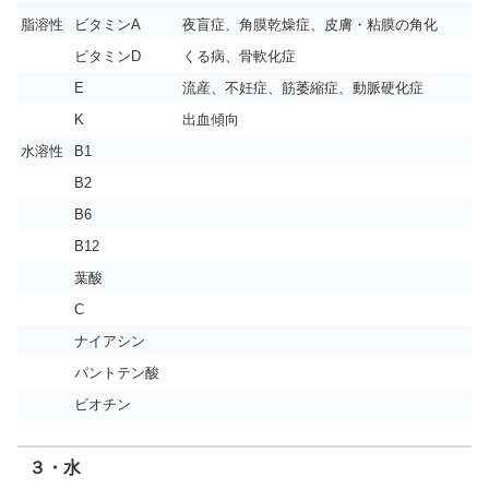
脂溶性
ビタミンA
夜盲症、角膜乾燥症、皮膚・粘膜の角化
ビタミンD
くる病、骨軟化症
E
流産、不妊症、筋萎縮症、動脈硬化症
K
出血傾向
水溶性
B1
B2
B6
B12
葉酸
C
ナイアシン
パントテン酸
ビオチン
３・水