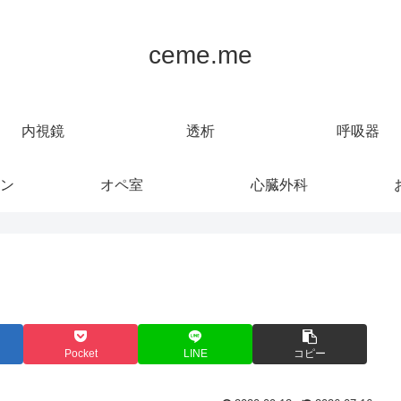
ceme.me
内視鏡
透析
呼吸器
ン
オペ室
心臓外科
Pocket
LINE
コピー