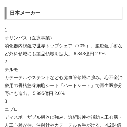
日本メーカー
1
オリンパス（医療事業）
消化器内視鏡で世界トップシェア（70%）。腹腔鏡手術な
ど外科領域にも製品領域を拡大。 6,343億円 2.9%
2
テルモ
カテーテルやステントなど心臓血管領域に強み。心不全治
療用の骨格筋芽細胞シート「ハートシート」で再生医療分
野にも進出。 5,995億円 2.0%
3
ニプロ
ディスポーザブル機器に強み。透析関連や補助人工心臓・
人工心肺が柱。注射針やカテーテルも手がける。 4,264億