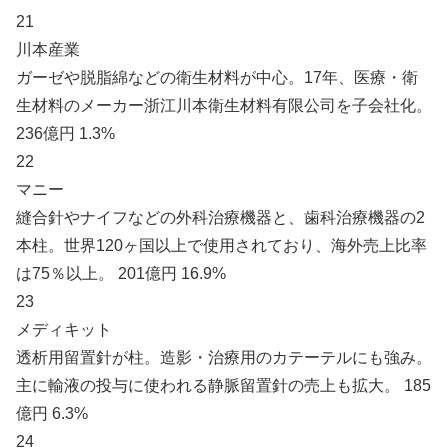
21
川本産業
ガーゼや脱脂綿などの衛生材料が中心。17年、医療・衛
生材料のメーカー浙江川本衛生材料有限公司を子会社化。
236億円 1.3%
22
マニー
縫合針やナイフなどの外科治療機器と、歯科治療機器の2
本柱。世界120ヶ国以上で使用されており、海外売上比率
は75％以上。 201億円 16.9%
23
メディキット
透析用留置針が柱。造影・治療用のカテーテルにも強み。
主に輸液の投与に使われる静脈留置針の売上も拡大。 185
億円 6.3%
24