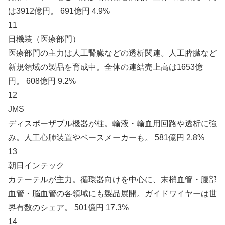
は3912億円。 691億円 4.9%
11
日機装（医療部門）
医療部門の主力は人工腎臓などの透析関連。人工膵臓など
新規領域の製品を育成中。全体の連結売上高は1653億
円。 608億円 9.2%
12
JMS
ディスポーザブル機器が柱。輸液・輸血用回路や透析に強
み。人工心肺装置やペースメーカーも。 581億円 2.8%
13
朝日インテック
カテーテルが主力。循環器向けを中心に、末梢血管・腹部
血管・脳血管の各領域にも製品展開。ガイドワイヤーは世
界有数のシェア。 501億円 17.3%
14