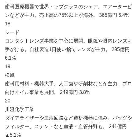
歯科医療機器で世界トップクラスのシェア。エアータービ
ンなどが主力。売上高の75%以上が海外。 365億円 6.4%
18
シード
コンタクトレンズ事業を中心に展開。眼鏡や眼内レンズも
手がける。自社製造1日使い捨てレンズが主力。 295億円
6.1%
19
松風
歯科用材料・機器大手。人工歯や研削材などが主力。プロ
向けネイル事業も展開。 249億円 3.8%
20
川澄化学工業
ダイアライザーや血液回路など透析機器に強み。バッグや
フィルター、ステントなど血液・血管分野も。 241億円
▲5.1%