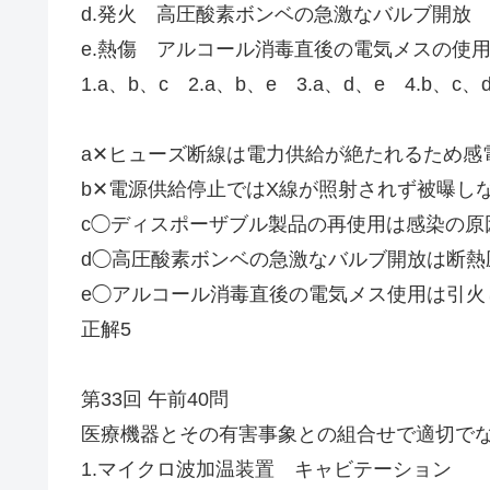
d.発火 高圧酸素ボンベの急激なバルブ開放
e.熱傷 アルコール消毒直後の電気メスの使
1.a、b、c 2.a、b、e 3.a、d、e 4.b、c、
a✕ヒューズ断線は電力供給が絶たれるため感
b✕電源供給停止ではX線が照射されず被曝し
c◯ディスポーザブル製品の再使用は感染の原
d◯高圧酸素ボンベの急激なバルブ開放は断熱
e◯アルコール消毒直後の電気メス使用は引火
正解5
第33回 午前40問
医療機器とその有害事象との組合せで適切で
1.マイクロ波加温装置 キャビテーション