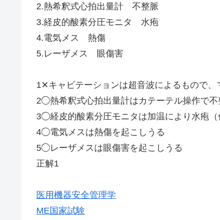
2.熱希釈式心拍出量計 不整脈
3.経皮的酸素分圧モニタ 水疱
4.電気メス 熱傷
5.レーザメス 眼傷害
1✕キャビテーションは超音波によるもので、
2◯熱希釈式心拍出量計はカテーテル操作で不
3◯経皮的酸素分圧モニタは加温により水疱（
4◯電気メスは熱傷を起こしうる
5◯レーザメスは眼傷害を起こしうる
正解1
医用機器安全管理学
ME国家試験