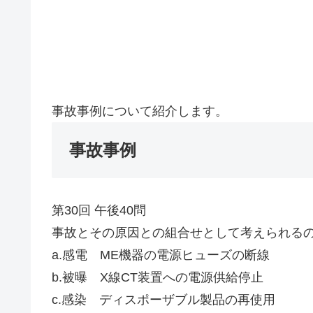
事故事例について紹介します。
事故事例
第30回 午後40問
事故とその原因との組合せとして考えられる
a.感電 ME機器の電源ヒューズの断線
b.被曝 X線CT装置への電源供給停止
c.感染 ディスポーザブル製品の再使用