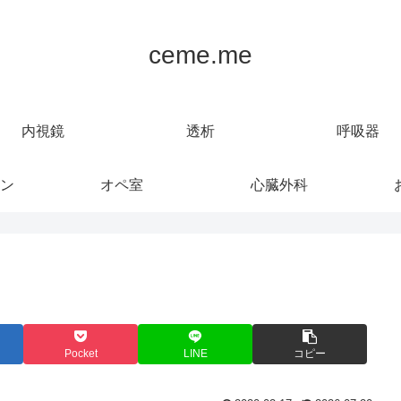
ceme.me
内視鏡
透析
呼吸器
ン
オペ室
心臓外科
Pocket
LINE
コピー