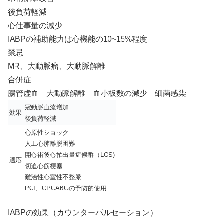
後負荷軽減
心仕事量の減少
IABPの補助能力は心機能の10~15%程度
禁忌
MR、大動脈瘤、大動脈解離
合併症
腸管虚血 大動脈解離 血小板数の減少 細菌感染
冠動脈血流増加
効果
後負荷軽減
心原性ショック
人工心肺離脱困難
開心術後心拍出量症候群（LOS)
適応
切迫心筋梗塞
難治性心室性不整脈
PCI、OPCABGの予防的使用
IABPの効果（カウンターパルセーション）