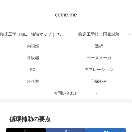
ceme.me
臨床工学（ME）知識マップ｜サイト全体の目次
臨床工学技士国家試験
内視鏡
透析
呼吸器
ペースメーカ
PCI
アブレーション
オペ室
心臓外科
お問い合わせ
循環補助の要点