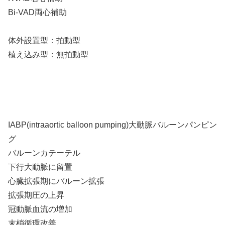
Bi-VAD両心補助
体外設置型：拍動型
植え込み型：無拍動型
IABP(intraaortic balloon pumping)大動脈バルーンパンピン
グ
バルーンカテーテル
下行大動脈に留置
心臓拡張期にバルーン拡張
拡張期圧の上昇
冠動脈血流の増加
末梢循環改善