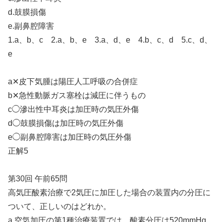
d.鼓膜損傷
e.副鼻腔障害
1.a、b、c 2.a、b、e 3.a、d、e 4.b、c、d 5.c、d、
e
a✕皮下気腫は陽圧人工呼吸の合併症
b✕急性動脈ガス塞栓は減圧に伴うもの
c◯滲出性中耳炎は加圧時の気圧外傷
d◯鼓膜損傷は加圧時の気圧外傷
e◯副鼻腔障害は加圧時の気圧外傷
正解5
第30回 午前65問
高気圧酸素治療で2気圧に加圧した場合の装置内の分圧に
ついて、正しいのはどれか。
a.空気加圧の第1種治療装置では、酸素分圧は520mmHg