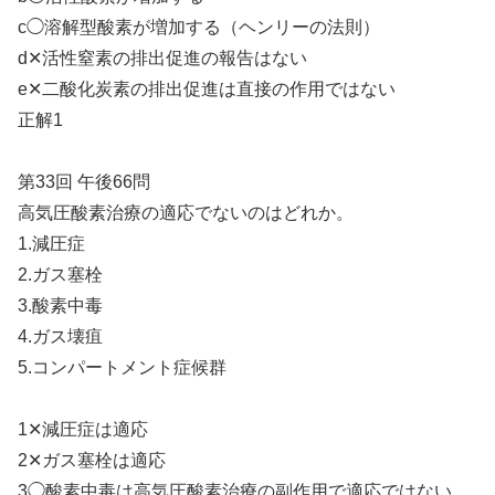
c◯溶解型酸素が増加する（ヘンリーの法則）
d✕活性窒素の排出促進の報告はない
e✕二酸化炭素の排出促進は直接の作用ではない
正解1
第33回 午後66問
高気圧酸素治療の適応でないのはどれか。
1.減圧症
2.ガス塞栓
3.酸素中毒
4.ガス壊疽
5.コンパートメント症候群
1✕減圧症は適応
2✕ガス塞栓は適応
3◯酸素中毒は高気圧酸素治療の副作用で適応ではない