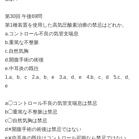
第30回 午後69問
第1種装置を使用した高気圧酸素治療の禁忌はどれか。
a.コントロール不良の気管支喘息
b.重篤な不整脈
c.自然気胸
d.開腹手術の術後
e.中耳炎の既往
1.a、b、c 2.a、b、e 3.a、d、e 4.b、c、d 5.c、d、
e
a◯コントロール不良の気管支喘息は禁忌
b◯重篤な不整脈は禁忌
c◯自然気胸は禁忌
d✕開腹手術の術後は禁忌ではない
e✕中耳炎の既往はコントロール可能なら禁忌ではない