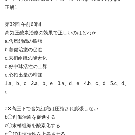
正解1
第32回 午前68問
高気圧酸素治療の効果で正しいのはどれか。
a.含気組織の膨張
b.創傷治癒の促進
c.末梢組織の酸素化
d.好中球活性の上昇
e.心拍出量の増加
1.a、b、c 2.a、b、e 3.a、d、e 4.b、c、d 5.c、d、
e
a✕高圧下で含気組織は圧縮され膨張しない
b◯創傷治癒を促進する
c◯末梢組織を酸素化する
d◯好中球活性を上昇させる