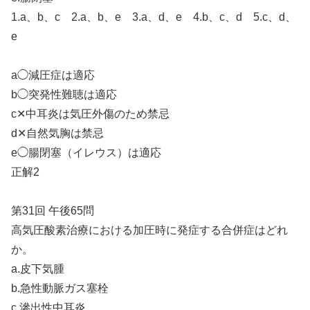
1.a、b、c 2.a、b、e 3.a、d、e 4.b、c、d 5.c、d、
e
a◯減圧症は適応
b◯突発性難聴は適応
c✕中耳炎は気圧外傷のため禁忌
d✕自然気胸は禁忌
e◯腸閉塞（イレウス）は適応
正解2
第31回 午後65問
高気圧酸素治療における加圧時に発症する合併症はどれ
か。
a.皮下気腫
b.急性動脈ガス塞栓
c.滲出性中耳炎