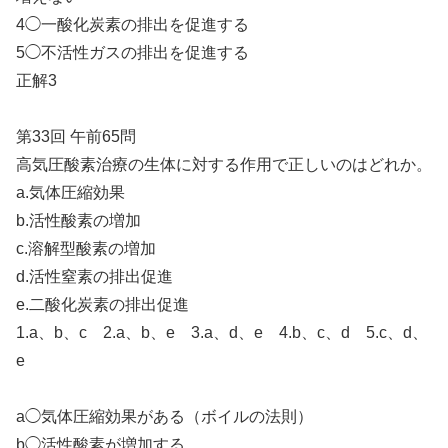
4◯一酸化炭素の排出を促進する
5◯不活性ガスの排出を促進する
正解3
第33回 午前65問
高気圧酸素治療の生体に対する作用で正しいのはどれか。
a.気体圧縮効果
b.活性酸素の増加
c.溶解型酸素の増加
d.活性窒素の排出促進
e.二酸化炭素の排出促進
1.a、b、c 2.a、b、e 3.a、d、e 4.b、c、d 5.c、d、
e
a◯気体圧縮効果がある（ボイルの法則）
b◯活性酸素が増加する