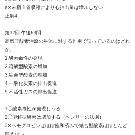
e✕末梢血管収縮により心拍出量は増加しない
正解4
第32回 午後63問
高気圧酸素治療の生体に対する作用で誤っているのはどれ
か。
1.酸素毒性の発現
2.溶解型酸素の増加
3.結合型酸素の増加
4.一酸化炭素の排出促進
5.不活性ガスの排出促進
1◯酸素毒性が発現しうる
2◯溶解型酸素は増加する（ヘンリーの法則）
3✕ヘモグロビンはほぼ飽和済みで結合型酸素はほとんど
増えない