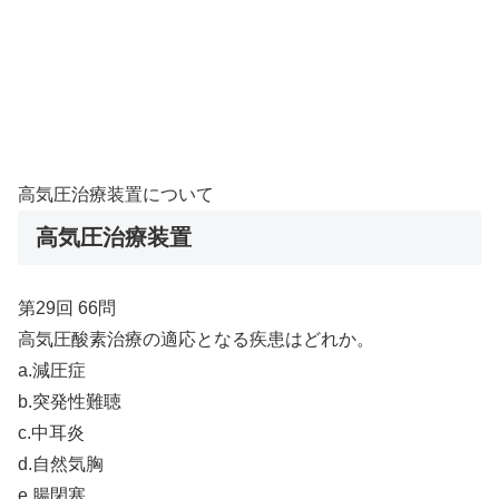
高気圧治療装置について
高気圧治療装置
第29回 66問
高気圧酸素治療の適応となる疾患はどれか。
a.減圧症
b.突発性難聴
c.中耳炎
d.自然気胸
e.腸閉塞