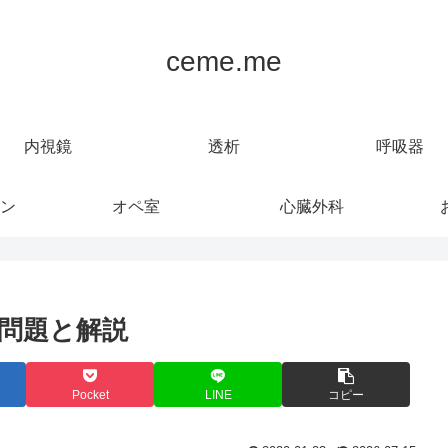
ceme.me
内視鏡
透析
呼吸器
ン
オペ室
心臓外科
問題と解説
Pocket
LINE
コピー