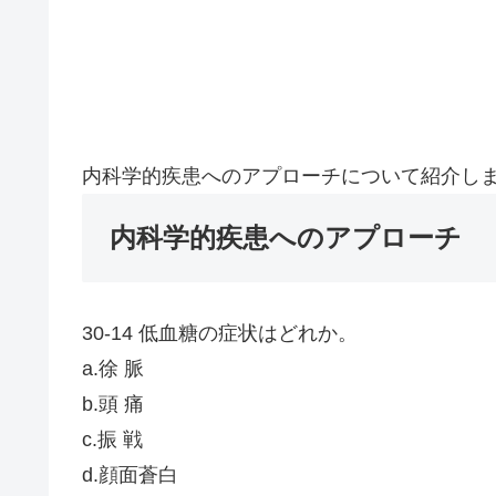
内科学的疾患へのアプローチについて紹介し
内科学的疾患へのアプローチ
30-14 低血糖の症状はどれか。
a.徐 脈
b.頭 痛
c.振 戦
d.顔面蒼白