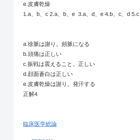
e.皮膚乾燥
1.a、b、c 2.a、b、e 3.a、d、e 4.b、c、d 5.
a.徐脈は謝り。頻脈になる
b.頭痛は正しい
c.振戦は震えること。正しい
d.顔面蒼白は正しい
e.皮膚乾燥は謝り。発汗する
正解4
臨床医学総論