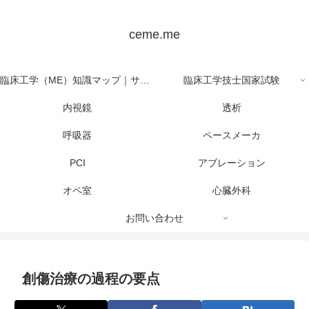
ceme.me
臨床工学（ME）知識マップ｜サイト全体の目次
臨床工学技士国家試験
内視鏡
透析
呼吸器
ペースメーカ
PCI
アブレーション
オペ室
心臓外科
お問い合わせ
創傷治療の過程の要点