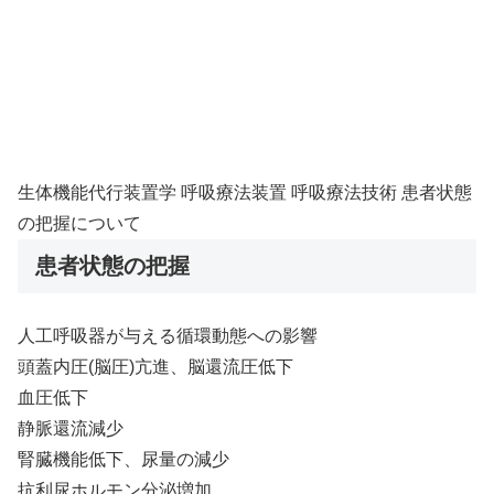
生体機能代行装置学 呼吸療法装置 呼吸療法技術 患者状態
の把握について
患者状態の把握
人工呼吸器が与える循環動態への影響
頭蓋内圧(脳圧)亢進、脳還流圧低下
血圧低下
静脈還流減少
腎臓機能低下、尿量の減少
抗利尿ホルモン分泌増加