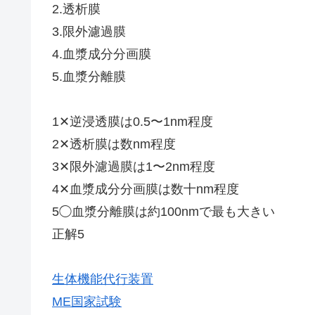
2.透析膜
3.限外濾過膜
4.血漿成分分画膜
5.血漿分離膜
1✕逆浸透膜は0.5〜1nm程度
2✕透析膜は数nm程度
3✕限外濾過膜は1〜2nm程度
4✕血漿成分分画膜は数十nm程度
5◯血漿分離膜は約100nmで最も大きい
正解5
生体機能代行装置
ME国家試験