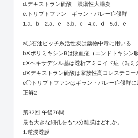
d.デキストラン硫酸 潰瘍性大腸炎
e.トリプトファン ギラン・バレー症候群
1.a、b 2.a、e 3.b、c 4.c、d 5.d、e
a◯石油ピッチ系活性炭は薬物中毒に用いる
b✕ポリミキシンBは敗血症（エンドトキシン
c✕ヘキサデシル基は透析アミロイド症（β₂
d✕デキストラン硫酸は家族性高コレステロール
e◯トリプトファンはギラン・バレー症候群に
正解2
第32回 午後76問
最も大きな細孔をもつ分離膜はどれか。
1.逆浸透膜