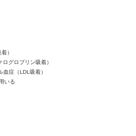
吸着）
ミクログロブリン吸着）
血症（LDL吸着）
用いる