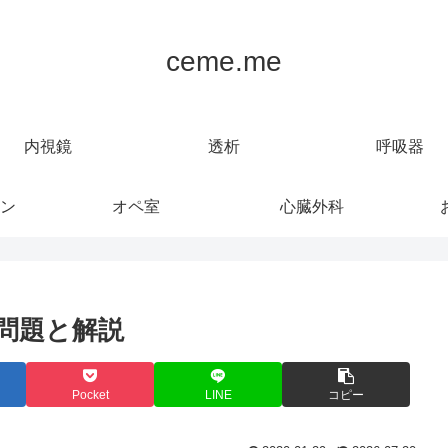
ceme.me
内視鏡
透析
呼吸器
ン
オペ室
心臓外科
問題と解説
Pocket
LINE
コピー