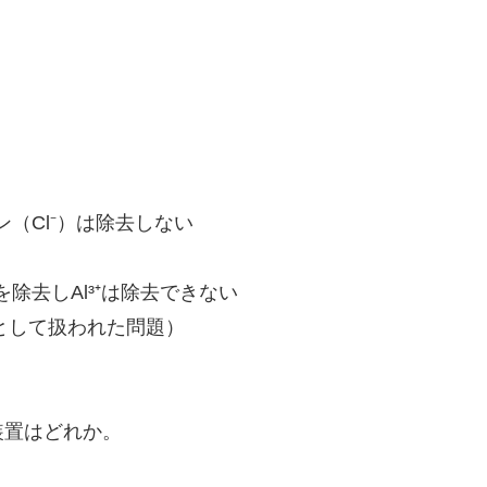
（Cl⁻）は除去しない
除去しAl³⁺は除去できない
として扱われた問題）
装置はどれか。