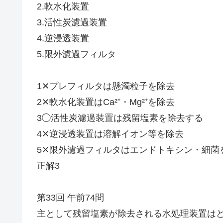
2.軟水化装置
3.活性炭濾過装置
4.逆浸透装置
5.限外濾過フィルタ
1✕プレフィルタは懸濁粒子を除去
2✕軟水化装置はCa²⁺・Mg²⁺を除去
3◯活性炭濾過装置は残留塩素を除去する
4✕逆浸透装置は溶解イオン等を除去
5✕限外濾過フィルタはエンドトキシン・細菌
正解3
第33回 午前74問
主として残留塩素が除去される水処理装置は