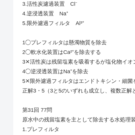
3.活性炭濾過装置 Cl⁻
4.逆浸透装置 Na⁺
5.限外濾過フィルタ Al³⁺
1◯プレフィルタは懸濁物質を除去
2◯軟水化装置はCa²⁺を除去する
3✕活性炭は残留塩素を吸着するが塩化物イオン
4◯逆浸透装置はNa⁺を除去
5✕限外濾過フィルタはエンドトキシン・細菌を
正解3・5（3と5のいずれも成立し、複数正解
第31回 77問
原水中の残留塩素を主として除去する水処理
1.プレフィルタ