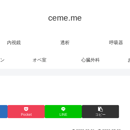
ceme.me
内視鏡
透析
呼吸器
ン
オペ室
心臓外科
Pocket
LINE
コピー