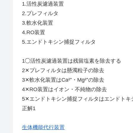
1.活性炭濾過装置
2.プレフィルタ
3.軟水化装置
4.RO装置
5.エンドトキシン捕捉フィルタ
1◯活性炭濾過装置は残留塩素を除去する
2✕プレフィルタは懸濁粒子の除去
3✕軟水化装置はCa²⁺・Mg²⁺の除去
4✕RO装置はイオン・不純物の除去
5✕エンドトキシン捕捉フィルタはエンドトキ
正解1
生体機能代行装置