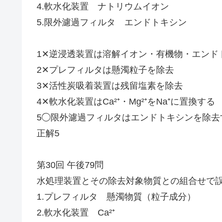
4.軟水化装置 ナトリウムイオン
5.限外濾過フィルタ エンドトキシン
1✕逆浸透装置は溶解イオン・有機物・エンド
2✕プレフィルタは懸濁粒子を除去
3✕活性炭吸着装置は残留塩素を除去
4✕軟水化装置はCa²⁺・Mg²⁺をNa⁺に置換する
5◯限外濾過フィルタはエンドトキシンを除去
正解5
第30回 午後79問
水処理装置とその除去対象物質との組合せで
1.プレフィルタ 懸濁物質（粒子成分）
2.軟水化装置 Ca²⁺