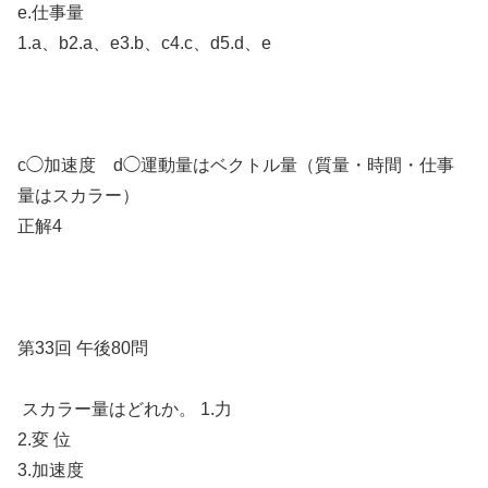
e.仕事量
1.a、b2.a、e3.b、c4.c、d5.d、e
c◯加速度 d◯運動量はベクトル量（質量・時間・仕事
量はスカラー）
正解4
第33回 午後80問
スカラー量はどれか。 1.力
2.変 位
3.加速度