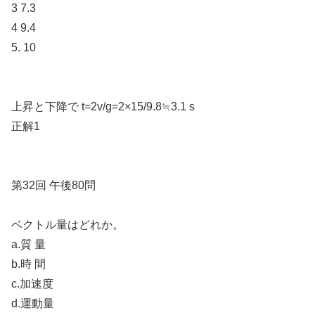
3 7.3
4 9.4
5. 10
上昇と下降で t=2v/g=2×15/9.8≒3.1 s
正解1
第32回 午後80問
ベクトル量はどれか。
a.質 量
b.時 間
c.加速度
d.運動量