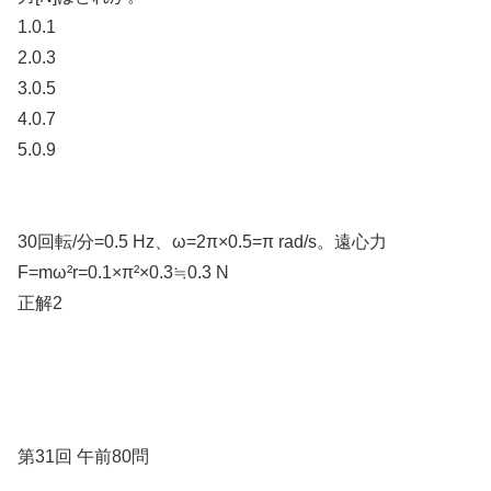
1.0.1
2.0.3
3.0.5
4.0.7
5.0.9
30回転/分=0.5 Hz、ω=2π×0.5=π rad/s。遠心力
F=mω²r=0.1×π²×0.3≒0.3 N
正解2
第31回 午前80問