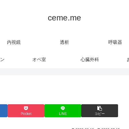
ceme.me
内視鏡
透析
呼吸器
ン
オペ室
心臓外科
Pocket
LINE
コピー