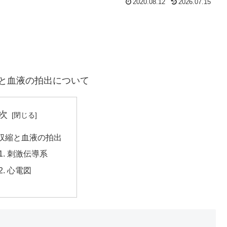
2020.08.12
2026.07.15
縮と血液の拍出について
次
収縮と血液の拍出
刺激伝導系
心電図