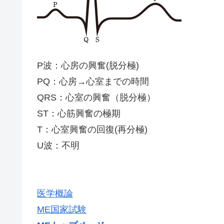
P波：心房の興奮(脱分極)
PQ：心房→心室までの時間
QRS：心室の興奮（脱分極）
ST：心筋興奮の極期
T：心室興奮の回復(再分極)
U波：不明
医学概論
ME国家試験