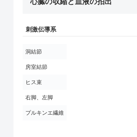
心臓の収縮と血液の拍出
刺激伝導系
洞結節
房室結節
ヒス束
右脚、左脚
プルキンエ繊維