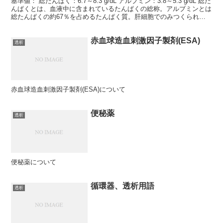
基準値： 総たんぱく：6.7～8.3 g/dL アルブミン：3.8～5.3 g/dL 総た
んぱくとは、血液中に含まれているたんぱくの総称。アルブミンとは
総たんぱくの約67％を占めるたんぱく質。肝細胞でのみつくられ、
血液中に存在する。 血液中...
赤血球造血刺激因子製剤(ESA)
透析
赤血球造血刺激因子製剤(ESA)について
便秘薬
透析
便秘薬について
循環器、透析用語
透析