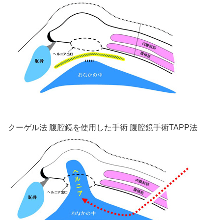
クーゲル法 腹腔鏡を使用した手術 腹腔鏡手術TAPP法