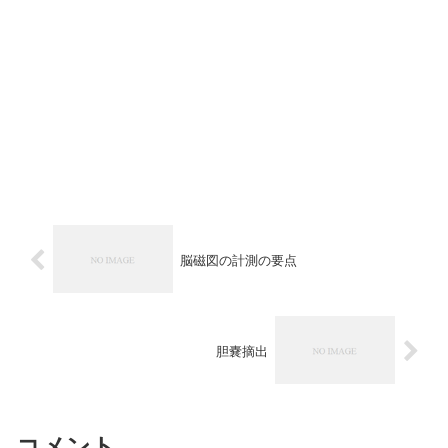
脳磁図の計測の要点
胆嚢摘出
コメント