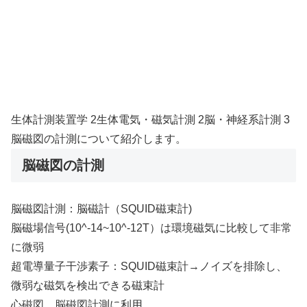
生体計測装置学 2生体電気・磁気計測 2脳・神経系計測 3
脳磁図の計測について紹介します。
脳磁図の計測
脳磁図計測：脳磁計（SQUID磁束計)
脳磁場信号(10^-14~10^-12T）は環境磁気に比較して非常
に微弱
超電導量子干渉素子：SQUID磁束計→ノイズを排除し、
微弱な磁気を検出できる磁束計
心磁図、脳磁図計測に利用