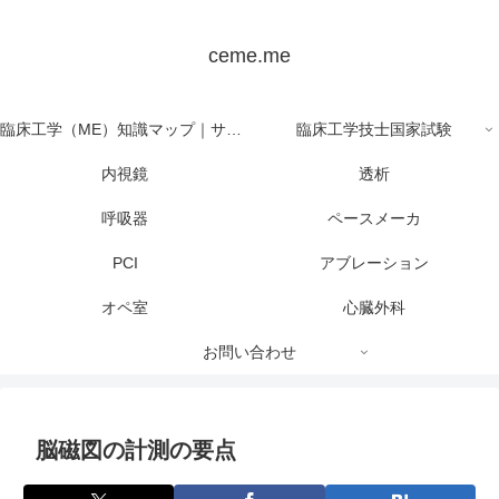
ceme.me
臨床工学（ME）知識マップ｜サイト全体の目次
臨床工学技士国家試験
内視鏡
透析
呼吸器
ペースメーカ
PCI
アブレーション
オペ室
心臓外科
お問い合わせ
脳磁図の計測の要点