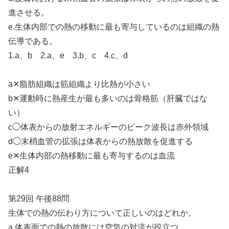
進させる。
e.生体内部での熱の移動に最も寄与しているのは組織の熱
伝導である。
1.a、b 2.a、e 3.b、c 4.c、d
a✕脂肪組織は筋組織より比熱が小さい
b✕運動時に熱産生が最も多いのは骨格筋（肝臓ではな
い）
c◯体表からの放射エネルギーのピーク波長は赤外領域
d◯末梢血管の拡張は体表からの熱放散を促進する
e✕生体内部の熱移動に最も寄与するのは血流
正解4
第29回 午後88問
生体での熱の伝わり方について正しいのはどれか。
a.体表面での熱の放散には空気の対流が役立つ。