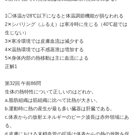
1◯体温が28℃以下になると体温調節機能が損なわれる
2✕シバリング（ふるえ）は寒冷時に生じる（40℃超では
生じない）
3✕寒冷環境では皮膚血流は減少する
4✕温熱環境では不感蒸泄は増加する
5✕身体内部の熱移動は主に血流による
正解1
第32回 午前86問
生体の熱特性について正しいのはどれか。
a.脂肪組織は筋組織に比べて比熱が大きい。
b.運動時に熱の産生が最も多い臓器は肝臓である。
c.体表からの放射エネルギーのピーク波長は赤外領域にあ
る。
d.皮膚における末梢血管の拡張は体表からの熱の放散を促