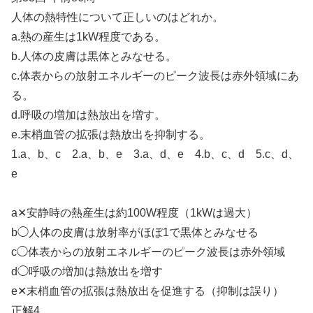
人体の熱特性について正しいのはどれか。
a.熱の産生は1kW程度である。
b.人体の皮膚は黒体とみなせる。
c.体表からの放射エネルギーのピーク波長は赤外領域にあ
る。
d.呼吸の増加は熱放出を増す。
e.末梢血管の拡張は熱放出を抑制する。
1.a、b、c 2.a、b、e 3.a、d、e 4.b、c、d 5.c、d、
e
a✕安静時の熱産生は約100W程度（1kWは過大）
b◯人体の皮膚は放射率がほぼ1で黒体とみなせる
c◯体表からの放射エネルギーのピーク波長は赤外領域
d◯呼吸の増加は熱放出を増す
e✕末梢血管の拡張は熱放出を促進する（抑制は誤り）
正解4