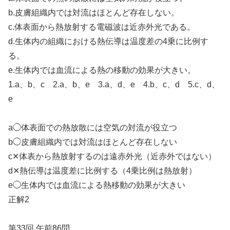
b.皮膚組織内では対流はほとんど存在しない。
c.体表面から熱放射する電磁波は近赤外光である。
d.生体内の組織における熱伝導は温度差の4乗に比例す
る。
e.生体内では血流による熱の移動の効果が大きい。
1.a、b、c 2.a、b、e 3.a、d、e 4.b、c、d 5.c、d、
e
a◯体表面での熱放散には空気の対流が役立つ
b◯皮膚組織内では対流はほとんど存在しない
c✕体表から熱放射するのは遠赤外光（近赤外ではない）
d✕熱伝導は温度差に比例する（4乗比例は熱放射）
e◯生体内では血流による熱移動の効果が大きい
正解2
第33回 午前86問