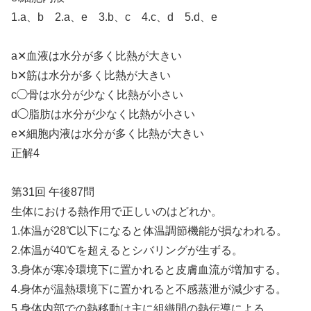
1.a、b 2.a、e 3.b、c 4.c、d 5.d、e
a✕血液は水分が多く比熱が大きい
b✕筋は水分が多く比熱が大きい
c◯骨は水分が少なく比熱が小さい
d◯脂肪は水分が少なく比熱が小さい
e✕細胞内液は水分が多く比熱が大きい
正解4
第31回 午後87問
生体における熱作用で正しいのはどれか。
1.体温が28℃以下になると体温調節機能が損なわれる。
2.体温が40℃を超えるとシバリングが生ずる。
3.身体が寒冷環境下に置かれると皮膚血流が増加する。
4.身体が温熱環境下に置かれると不感蒸泄が減少する。
5.身体内部での熱移動は主に組織間の熱伝導による。