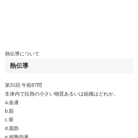
熱伝導について
熱伝導
第31回 午前87問
生体内で比熱の小さい物質あるいは組織はどれか。
a.血液
b.筋
c.骨
d.脂肪
e.細胞内液