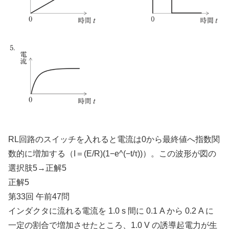
RL回路のスイッチを入れると電流は0から最終値へ指数関
数的に増加する（I＝(E/R)(1−e^(−t/τ))）。この波形が図の
選択肢5→正解5
正解5
第33回 午前47問
インダクタに流れる電流を 1.0 s 間に 0.1 A から 0.2 A に
一定の割合で増加させたところ、1.0 V の誘導起電力が生