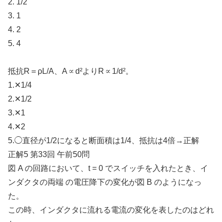
2. 1/2
3. 1
4. 2
5. 4
抵抗R＝ρL/A、A∝d²よりR∝1/d²。
1.✕1/4
2.✕1/2
3.✕1
4.✕2
5.◯直径が1/2になると断面積は1/4、抵抗は4倍→正解
正解5 第33回 午前50問
図 A の回路において、t = 0 でスイッチを入れたとき、イ
ンダクタの両端 の電圧降下の変化が図 B のようになっ
た。
この時、インダクタに流れる電流の変化を表したのはどれ