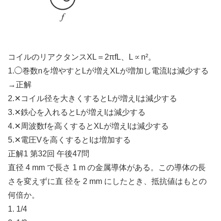
コイルのリアクタンスXL＝2πfL、L∝n²。
1.◯巻数nを増やすとLが増えXLが増加し電流Iは減少する
→正解
2.✕コイル径を大きくするとLが増えIは減少する
3.✕鉄心を入れるとLが増えIは減少する
4.✕周波数fを高くするとXLが増えIは減少する
5.✕電圧Vを高くするとIは増加する
正解1 第32回 午後47問
直径 4 mm で長さ 1 m の金属導体がある。この導体の長
さを変えずに直 径を 2 mm にしたとき、抵抗値はもとの
何倍か。
1. 1/4