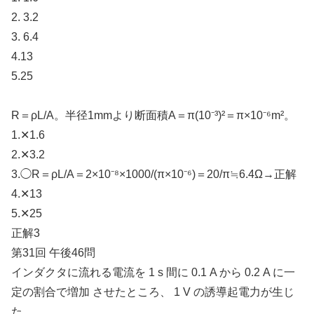
2. 3.2
3. 6.4
4.13
5.25
R＝ρL/A。半径1mmより断面積A＝π(10⁻³)²＝π×10⁻⁶m²。
1.✕1.6
2.✕3.2
3.◯R＝ρL/A＝2×10⁻⁸×1000/(π×10⁻⁶)＝20/π≒6.4Ω→正解
4.✕13
5.✕25
正解3
第31回 午後46問
インダクタに流れる電流を 1 s 間に 0.1 A から 0.2 A に一
定の割合で増加 させたところ、 1 V の誘導起電力が生じ
た。