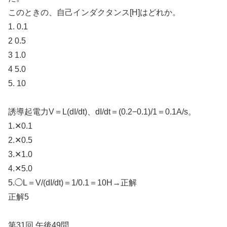
このときの、自己インダクタンス[H]はどれか。
1. 0.1
2 0.5
3 1.0
4 5.0
5. 10
誘導起電力V＝L(dI/dt)、dI/dt＝(0.2−0.1)/1＝0.1A/s。
1.✕0.1
2.✕0.5
3.✕1.0
4.✕5.0
5.◯L＝V/(dI/dt)＝1/0.1＝10H→正解
正解5
第31回 午後49問