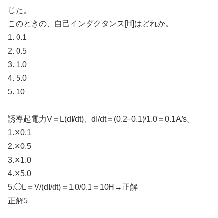
じた。
このときの、自己インダクタンス[H]はどれか。
1. 0.1
2. 0.5
3. 1.0
4. 5.0
5. 10
誘導起電力V＝L(dI/dt)、dI/dt＝(0.2−0.1)/1.0＝0.1A/s。
1.✕0.1
2.✕0.5
3.✕1.0
4.✕5.0
5.◯L＝V/(dI/dt)＝1.0/0.1＝10H→正解
正解5