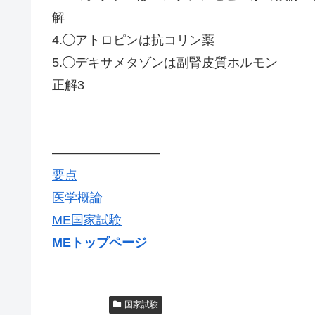
解
4.◯アトロピンは抗コリン薬
5.◯デキサメタゾンは副腎皮質ホルモン
正解3
————————–
要点
医学概論
ME国家試験
MEトップページ
医学概論
国家試験