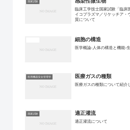
感染性微生物
国家試験
臨床工学技士国家試験「臨床
イコプラズマ／リケッチア・
質について
細胞の構造
医学概論
医学概論-人体の構造と機能-
医療ガスの種類
医用機器安全管理学
医療ガスの種類について紹介
適正灌流
国家試験
適正灌流について