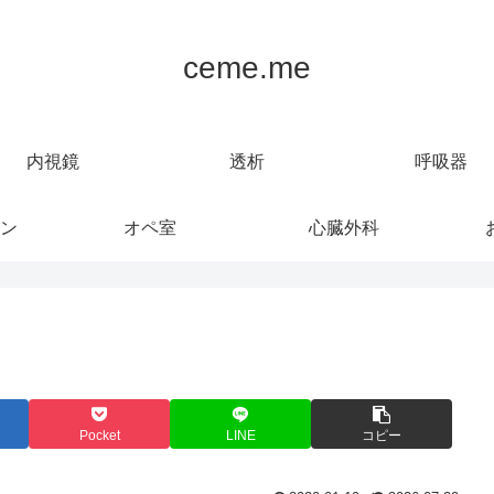
ceme.me
内視鏡
透析
呼吸器
ン
オペ室
心臓外科
Pocket
LINE
コピー