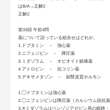
はB/A→正解2
正解2
第33回 午前4問
薬について誤っている組合せはどれか。
1.ドブタミン － 強心薬
2.ニフェジピン － 降圧薬
3.ミダゾラム － オピオイド鎮痛薬
4.アトロピン － 抗コリン薬
5.デキサメタゾン － 副腎皮質ホルモン
1.◯ドブタミンは強心薬
2.◯ニフェジピンは降圧薬（カルシウム拮抗
3.✕ミダゾラムはベンゾジアゼピン系の鎮静