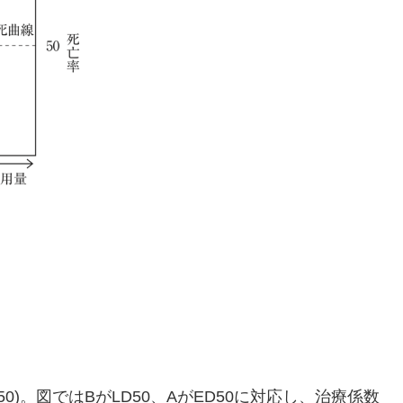
D50)。図ではBがLD50、AがED50に対応し、治療係数