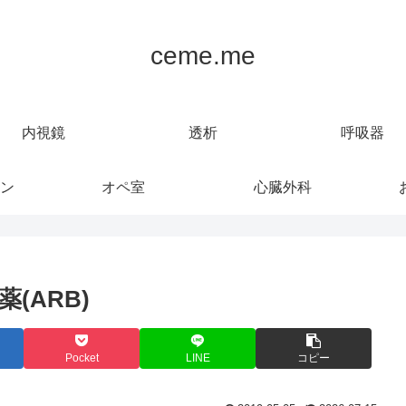
ceme.me
内視鏡
透析
呼吸器
ン
オペ室
心臓外科
(ARB)
Pocket
LINE
コピー