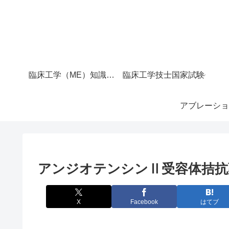
臨床工学（ME）知識マップ｜サイト全体の目次
臨床工学技士国家試験
アブレーショ
アンジオテンシンⅡ受容体拮抗薬
X
Facebook
はてブ