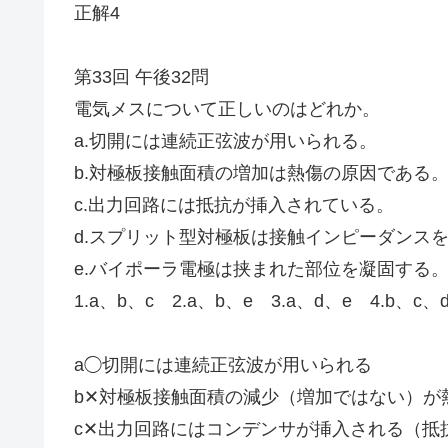
正解4
第33回 午後32問
電気メスについて正しいのはどれか。
a.切開には連続正弦波が用いられる。
b.対極板接触面積の増加は熱傷の原因である
c.出力回路には抵抗が挿入されている。
d.スプリット型対極板は接触インピーダンス
e.バイポーラ電極は挟まれた部位を凝固する
1.a、b、c 2.a、b、e 3.a、d、e 4.b、c、
a◯切開には連続正弦波が用いられる
b✕対極板接触面積の減少（増加ではない）が
c✕出力回路にはコンデンサが挿入される（抵