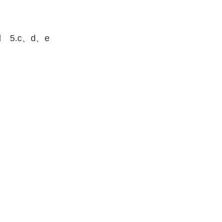
。
d 5.c、d、e