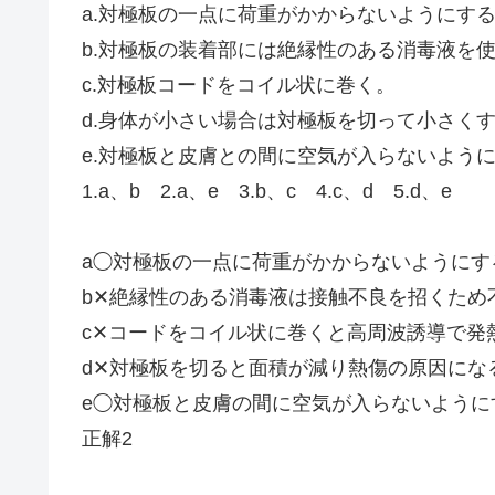
a.対極板の一点に荷重がかからないようにす
b.対極板の装着部には絶縁性のある消毒液を
c.対極板コードをコイル状に巻く。
d.身体が小さい場合は対極板を切って小さく
e.対極板と皮膚との間に空気が入らないよう
1.a、b 2.a、e 3.b、c 4.c、d 5.d、e
a◯対極板の一点に荷重がかからないようにす
b✕絶縁性のある消毒液は接触不良を招くため
c✕コードをコイル状に巻くと高周波誘導で発
d✕対極板を切ると面積が減り熱傷の原因にな
e◯対極板と皮膚の間に空気が入らないように
正解2