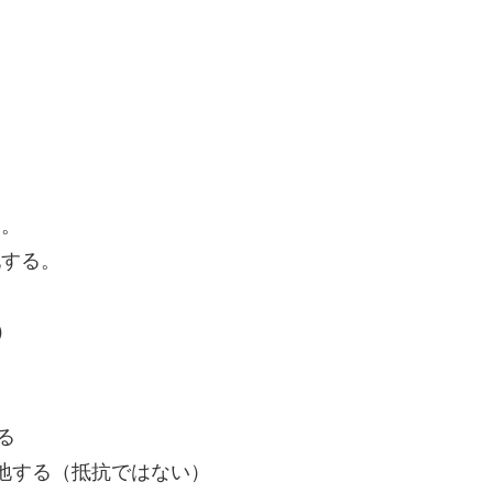
。
る。
地する。
）
）
る
地する（抵抗ではない）