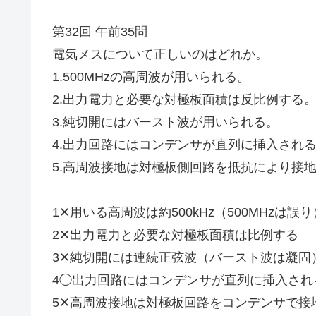
第32回 午前35問
電気メスについて正しいのはどれか。
1.500MHzの高周波が用いられる。
2.出力電力と必要な対極板面積は反比例する
3.純切開にはバースト波が用いられる。
4.出力回路にはコンデンサが直列に挿入され
5.高周波接地は対極板側回路を抵抗により接
1✕用いる高周波は約500kHz（500MHzは誤り
2✕出力電力と必要な対極板面積は比例する
3✕純切開には連続正弦波（バースト波は凝固
4◯出力回路にはコンデンサが直列に挿入され
5✕高周波接地は対極板回路をコンデンサで接