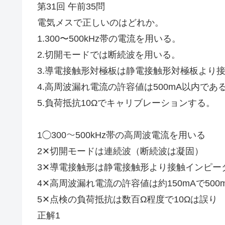
第31回 午前35問
電気メスで正しいのはどれか。
1.300〜500kHz帯の電流を用いる。
2.切開モードでは断続波を用いる。
3.導電接触形対極板は静電接触形対極板より
4.高周波漏れ電流の許容値は500mA以内であ
5.負荷抵抗10Ωでキャリブレーションする。
1◯300〜500kHz帯の高周波電流を用いる
2✕切開モードは連続波（断続波は凝固）
3✕導電接触形は静電接触形より接触インピー
4✕高周波漏れ電流の許容値は約150mAで500
5✕点検の負荷抵抗は数百Ω程度で10Ωは誤り
正解1