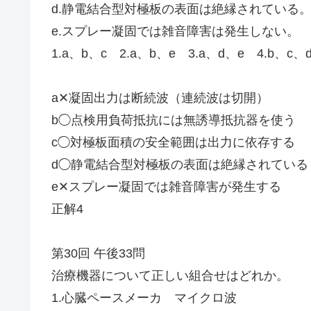
d.静電結合型対極板の表面は絶縁されている
e.スプレー凝固では雑音障害は発生しない。
1.a、b、c 2.a、b、e 3.a、d、e 4.b、c、
a✕凝固出力は断続波（連続波は切開）
b◯点検用負荷抵抗には無誘導抵抗器を使う
c◯対極板面積の安全範囲は出力に依存する
d◯静電結合型対極板の表面は絶縁されている
e✕スプレー凝固では雑音障害が発生する
正解4
第30回 午後33問
治療機器について正しい組合せはどれか。
1.心臓ペースメーカ マイクロ波