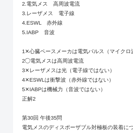
2.電気メス 高周波電流
3.レーザメス 電子線
4.ESWL 赤外線
5.IABP 音波
1✕心臓ペースメーカは電気パルス（マイクロ
2◯電気メスは高周波電流
3✕レーザメスは光（電子線ではない）
4✕ESWLは衝撃波（赤外線ではない）
5✕IABPは機械力（音波ではない）
正解2
第30回 午後35問
電気メスのディスポーザブル対極板の装着に