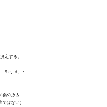
。
を測定する。
。
d 5.c、d、e
熱傷の原因
抗ではない）