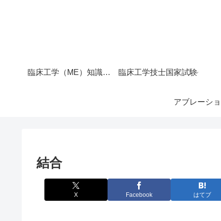
臨床工学（ME）知識マップ｜サイト全体の目次
臨床工学技士国家試験
アブレーショ
結合
X
Facebook
はてブ