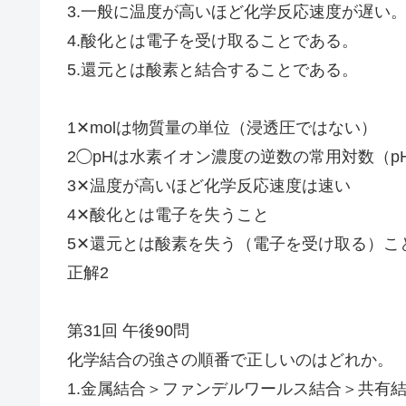
3.一般に温度が高いほど化学反応速度が遅い
4.酸化とは電子を受け取ることである。
5.還元とは酸素と結合することである。
1✕molは物質量の単位（浸透圧ではない）
2◯pHは水素イオン濃度の逆数の常用対数（pH＝-
3✕温度が高いほど化学反応速度は速い
4✕酸化とは電子を失うこと
5✕還元とは酸素を失う（電子を受け取る）こ
正解2
第31回 午後90問
化学結合の強さの順番で正しいのはどれか。
1.金属結合＞ファンデルワールス結合＞共有