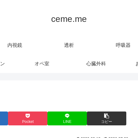
ceme.me
内視鏡
透析
呼吸器
ン
オペ室
心臓外科
Pocket
LINE
コピー