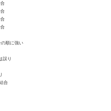
結合
結合
結合
結合
合の順に強い
は誤り
り
結合