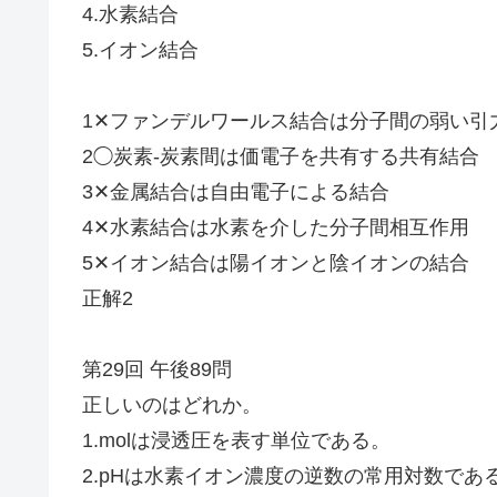
4.水素結合
5.イオン結合
1✕ファンデルワールス結合は分子間の弱い引
2◯炭素-炭素間は価電子を共有する共有結合
3✕金属結合は自由電子による結合
4✕水素結合は水素を介した分子間相互作用
5✕イオン結合は陽イオンと陰イオンの結合
正解2
第29回 午後89問
正しいのはどれか。
1.molは浸透圧を表す単位である。
2.pHは水素イオン濃度の逆数の常用対数であ